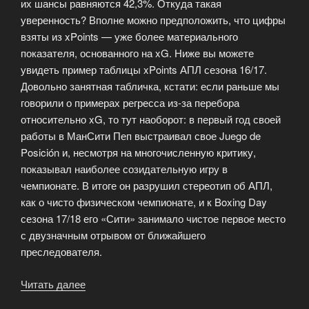
их шансы равняются 42,3%. Откуда такая
уверенность? Вполне можно предположить, что цифры
взяты из xPoints — уже более материального
показателя, основанного на xG. Ниже вы можете
увидеть пример таблицы xPoints АПЛ сезона 16/17.
Довольно занятная табличка, кстати: если раньше мы
говорили о примерах регресса из-за перебора
относительно xG, то тут наоборот: в первый год своей
работы в МанСити Пеп выстраивал свое Juego de
Posición и, несмотря на многочисленную критику,
показывал наиболее созидательную игру в
чемпионате. В итоге он разрушил стереотип об АПЛ,
как о чисто физическом чемпионате, и к Boxing Day
сезона 17/18 его «Сити» занимало чистое первое место
с двузначным отрывом от ближайшего
преследователя.
Читать далее
«Как
использовать