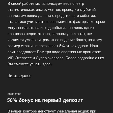
В своей работе мы используем весь спектр
статистических инструментов, проводим глубокий
анализ имеющих данных о предстоящем событии,
стараемся учитывать всевозможные факторы, которые
могут повлиять на исход события, но лишь одних
прогнозов недостаточно, залогом успеха так, же
является умелое и грамотное ведение банка, поэтому
размер ставки не превышает 5% от исходного. Наш
сайт предлагает Вам три вида спортивных прогнозов:
VIP, Экспресс и Супер экспресс. Более подробно о них
Вы сможете узнать здесь
Читать далее
«Анализ
событий»
ОПУБЛИКОВАНО
08.05.2009
50% бонус на первый депозит
В нашей конторе действует уникальная акция: при