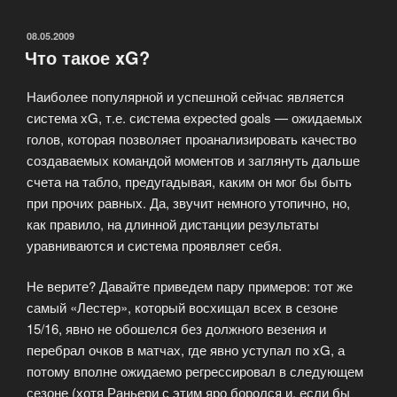
на
первый
ОПУБЛИКОВАНО
08.05.2009
Что такое xG?
депозит»
Наиболее популярной и успешной сейчас является
система xG, т.е. система expected goals — ожидаемых
голов, которая позволяет проанализировать качество
создаваемых командой моментов и заглянуть дальше
счета на табло, предугадывая, каким он мог бы быть
при прочих равных. Да, звучит немного утопично, но,
как правило, на длинной дистанции результаты
уравниваются и система проявляет себя.
Не верите? Давайте приведем пару примеров: тот же
самый «Лестер», который восхищал всех в сезоне
15/16, явно не обошелся без должного везения и
перебрал очков в матчах, где явно уступал по xG, а
потому вполне ожидаемо регрессировал в следующем
сезоне (хотя Раньери с этим яро боролся и, если бы