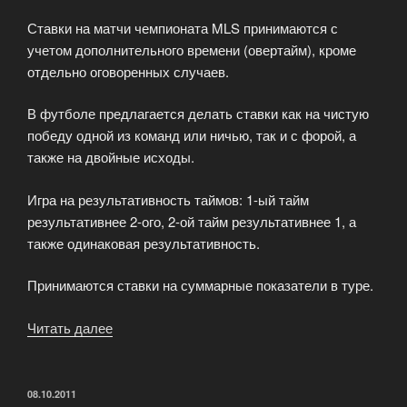
Ставки на матчи чемпионата MLS принимаются с
учетом дополнительного времени (овертайм), кроме
отдельно оговоренных случаев.
В футболе предлагается делать ставки как на чистую
победу одной из команд или ничью, так и с форой, а
также на двойные исходы.
Игра на результативность таймов: 1-ый тайм
результативнее 2-ого, 2-ой тайм результативнее 1, а
также одинаковая результативность.
Принимаются ставки на суммарные показатели в туре.
Читать далее
«Ставки
на
футбол
XG»
ОПУБЛИКОВАНО
08.10.2011