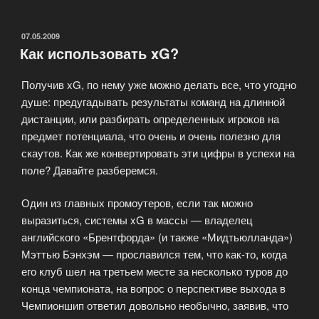
такое
xG?»
ОПУБЛИКОВАНО
07.05.2009
Как использовать xG?
Получив xG, по нему уже можно делать все, что угодно
душе: предугадывать результаты команд на длинной
дистанции, или разбирать определенных игроков на
предмет потенциала, что очень и очень полезно для
скаутов. Как же конвертировать эти цифры в успехи на
поле? Давайте разберемся.
Один из главных промоутеров, если так можно
выразиться, системы xG в массы — владелец
английского «Брентфорда» (и также «Мидтьюлланда»)
Мэттью Бэнхэм — прославился тем, что как-то, когда
его клуб шел на третьем месте за несколько туров до
конца чемпионата, на вопрос о перспективе выхода в
Чемпионшип ответил довольно необычно, заявив, что