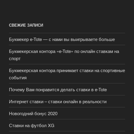
СВЕЖИЕ ЗАПИСИ
Букмекер e-Tote — с нами вы выигрываете больше
Букмекерская контора «e-Tote» по онлайн ставкам на
спорт
Букмекерская контора принимает ставки на спортивные
события
Почему Вам понравится делать ставки в e-Tote
Интернет ставки – ставки онлайн в реальности
Новогодний бонус 2020
Ставки на футбол XG