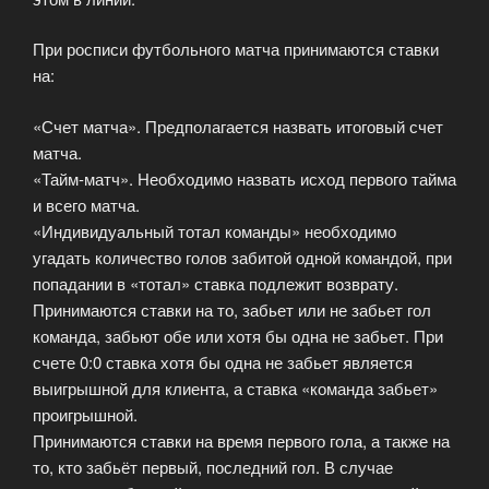
При росписи футбольного матча принимаются ставки
на:
«Счет матча». Предполагается назвать итоговый счет
матча.
«Тайм-матч». Необходимо назвать исход первого тайма
и всего матча.
«Индивидуальный тотал команды» необходимо
угадать количество голов забитой одной командой, при
попадании в «тотал» ставка подлежит возврату.
Принимаются ставки на то, забьет или не забьет гол
команда, забьют обе или хотя бы одна не забьет. При
счете 0:0 ставка хотя бы одна не забьет является
выигрышной для клиента, а ставка «команда забьет»
проигрышной.
Принимаются ставки на время первого гола, а также на
то, кто забьёт первый, последний гол. В случае