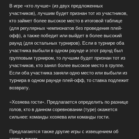
В игре «кто лучше» (из двух предложенных
участников), лучшим будет признан тот из участников,
кто займет более высокое место в итоговой таблице
(для регулярных чемпионатов без проведения плей-
офф), а также победит или выйдет в более высокий
раунд (для остальных турниров). Если в турнире оба
участника выбыли в одном раунде и этот раунд был
групповым турниром, то лучшим будет признан тот из
участников, кто занял более высокое место в группе.
Если оба участника заняли одно место или выбыли из
турнира в одном раунде плей-офф, то ставка подлежит
возврату.
«Хозяева гости». Предлагается определить по разнице
голов, кто в данном соревновании (туре) окажется
сильнее: команды хозяева или команды гости.
Предлагаются также другие игры с извещением об
этом в линии.