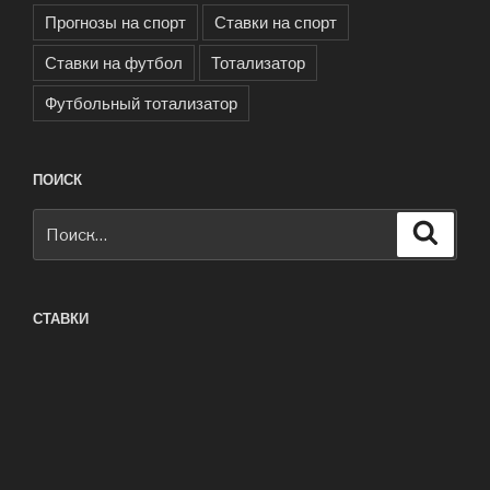
Прогнозы на спорт
Ставки на спорт
Ставки на футбол
Тотализатор
Футбольный тотализатор
ПОИСК
Искать:
Поиск
СТАВКИ