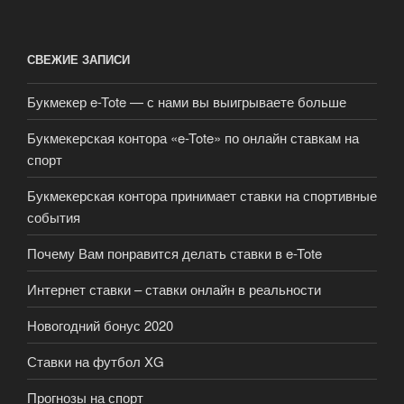
СВЕЖИЕ ЗАПИСИ
Букмекер e-Tote — с нами вы выигрываете больше
Букмекерская контора «e-Tote» по онлайн ставкам на
спорт
Букмекерская контора принимает ставки на спортивные
события
Почему Вам понравится делать ставки в e-Tote
Интернет ставки – ставки онлайн в реальности
Новогодний бонус 2020
Ставки на футбол XG
Прогнозы на спорт