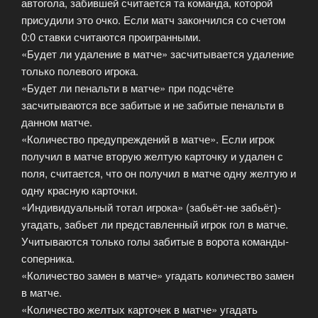
автогола, забившей считается та команда, которой
присудили это очко. Если матч закончился со счетом
0:0 ставки считаются проигранными.
«Будет ли удаление в матче» засчитывается удаление
только полевого игрока.
«Будет ли пенальти в матче» при подсчёте
засчитываются все забитые и не забитые пенальти в
данном матче.
«Количество предупреждений в матче». Если игрок
получил в матче вторую желтую карточку и удален с
поля, считается, что он получил в матче одну желтую и
одну красную карточки.
«Индивидуальный тотал игрока» (забьёт-не забьёт)-
угадать, забьет ли представленный игрок гол в матче.
Учитываются только голы забитые в ворота команды-
соперника.
«Количество замен в матче» угадать количество замен
в матче.
«Количество желтых карточек в матче» угадать