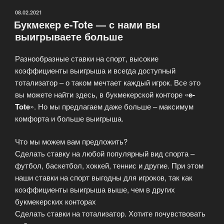
ОПУБЛИКОВАНО
08.02.2021
Букмекер e-Tote — с нами вы
выигрываете больше
Разнообразные ставки на спорт, высокие
коэффициенты выигрыша и всегда доступный
тотализатор – о таком мечтает каждый игрок. Все это
вы можете найти здесь, в букмекерской конторе «
e-
Tote
». Но мы предлагаем даже больше – максимум
комфорта и больше выигрыша.
Что мы можем вам предложить?
Сделать ставку на любой популярный вид спорта –
футбол, баскетбол, хоккей, теннис и другие. При этом
наши ставки на спорт выгодны для игроков, так как
коэффициенты выигрыша выше, чем в других
букмекерских конторах
Сделать ставки на тотализатор. Хотите почувствовать