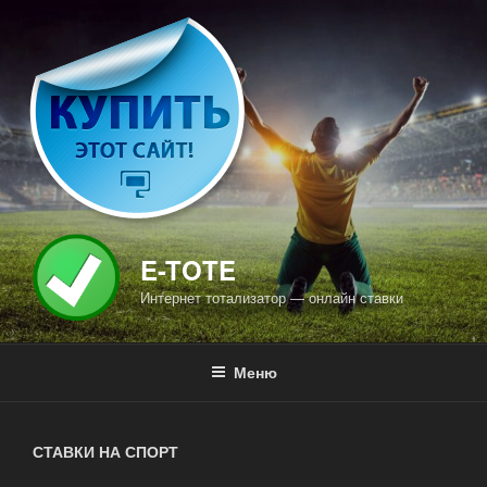
Перейти
к
содержимому
E-TOTE
Интернет тотализатор — онлайн ставки
Меню
СТАВКИ НА СПОРТ