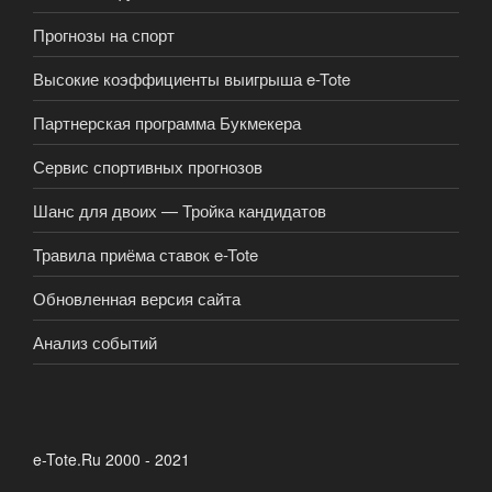
Прогнозы на спорт
Высокие коэффициенты выигрыша e-Tote
Партнерская программа Букмекера
Сервис спортивных прогнозов
Шанс для двоих — Тройка кандидатов
Травила приёма ставок e-Tote
Обновленная версия сайта
Анализ событий
e-Tote.Ru 2000 - 2021