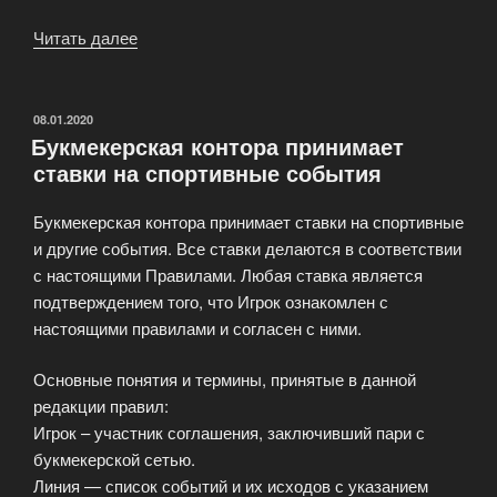
Читать далее
«Букмекерская
контора
«e-
Tote»
ОПУБЛИКОВАНО
08.01.2020
Букмекерская контора принимает
по
ставки на спортивные события
онлайн
ставкам
Букмекерская контора принимает ставки на спортивные
на
и другие события. Все ставки делаются в соответствии
спорт»
с настоящими Правилами. Любая ставка является
подтверждением того, что Игрок ознакомлен с
настоящими правилами и согласен с ними.
Основные понятия и термины, принятые в данной
редакции правил:
Игрок – участник соглашения, заключивший пари с
букмекерской сетью.
Линия — список событий и их исходов с указанием