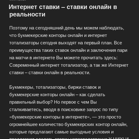
Интернет ставки – ставки онлайн в
ставки
реальности
в
e-
Поэтому на сегодняшний день мы можем наблюдать,
Tote»
что букмекерские конторы онлайн и интернет
тотализаторы сегодня выходят на первый план. Все
преимущества таких ставок онлайн и заключения пари
на матчи в интернете Вы можете прочитать здесь:
Современный интернет тотализатор, а так же Интернет
ставки – ставки онлайн в реальности.
Букмекеры, тотализаторы, биржи ставок и
букмекерские конторы онлайн – как сделать
правильный выбор? Но первое с чем Вы
сталкиваетесь, вводя в поисковике запрос по типу
«букмекерские конторы в интернете», — это просто
огромнейшее количество букмекерских контор онлайн,
которые предлагают самые выгодные условия и
предлагают сделать ставку непосредственно У НИХ! И